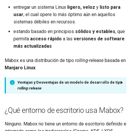
g
entregar un sistema Linux
ligero, veloz
y
listo para
Herramientas/Apps de
usar
, el cual opere lo más óptimo aún en aquellos
s
terminal
sistemas débiles en recursos.
e
Otras Apps
estando basado en principios
sólidos y estables
, que
a
permita
acceso rápido
a las
versiones de software
más actualizadas
r
c
Mabox es una distribución de tipo
rolling-release
basada en
h
Manjaro Linux
.
Ventajas y Desventajas de un modelo de desarrollo de tipo
rolling-release
¿Qué entorno de escritorio usa Mabox?
Ninguno. Mabox no tiene un entorno de escritorio definido e